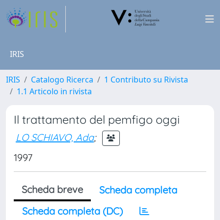
IRIS
IRIS
Catalogo Ricerca
1 Contributo su Rivista
1.1 Articolo in rivista
Il trattamento del pemfigo oggi
LO SCHIAVO, Ada
;
1997
Scheda breve
Scheda completa
Scheda completa (DC)