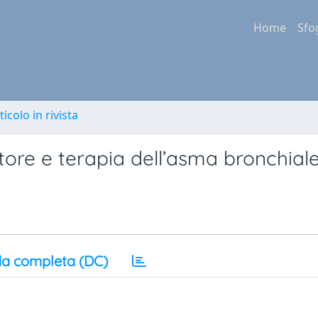
Home
Sfo
ticolo in rivista
ore e terapia dell’asma bronchial
a completa (DC)