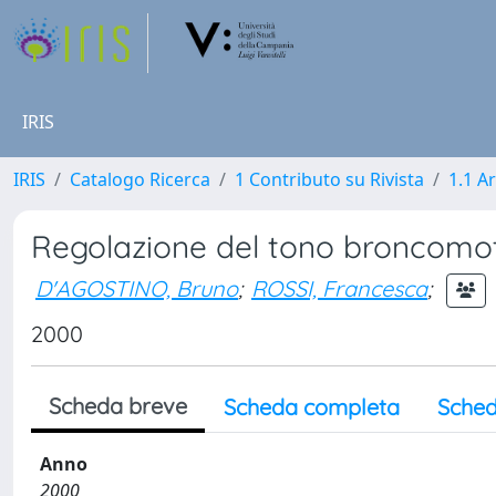
IRIS
IRIS
Catalogo Ricerca
1 Contributo su Rivista
1.1 Ar
Regolazione del tono broncomot
D'AGOSTINO, Bruno
;
ROSSI, Francesca
;
2000
Scheda breve
Scheda completa
Sched
Anno
2000