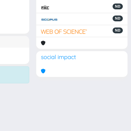
ND
ND
ND
social impact