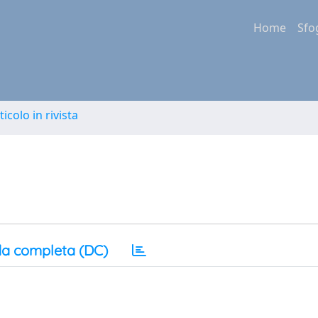
Home
Sfo
ticolo in rivista
a completa (DC)