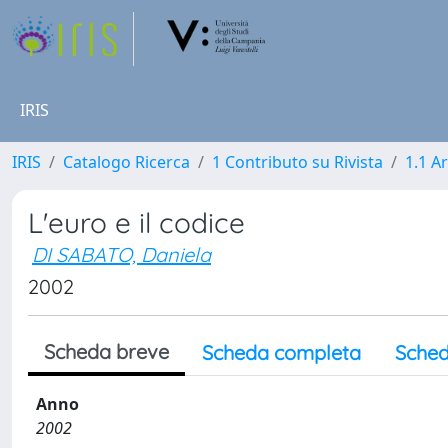
IRIS
IRIS
Catalogo Ricerca
1 Contributo su Rivista
1.1 Ar
L'euro e il codice
DI SABATO, Daniela
2002
Scheda breve
Scheda completa
Sched
Anno
2002