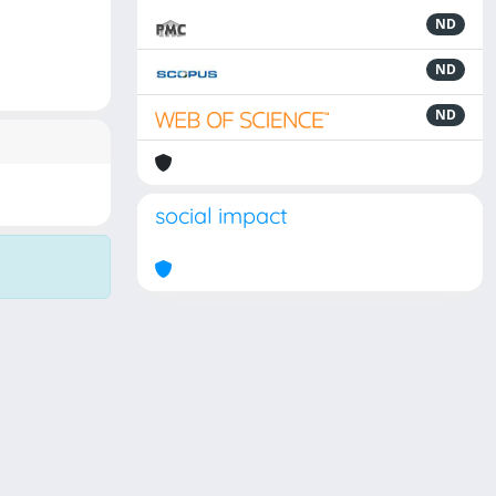
ND
ND
ND
social impact