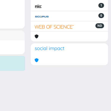
1
0
ND
social impact