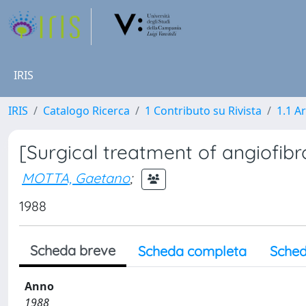
IRIS
IRIS
Catalogo Ricerca
1 Contributo su Rivista
1.1 Ar
[Surgical treatment of angiofib
MOTTA, Gaetano
;
1988
Scheda breve
Scheda completa
Sched
Anno
1988