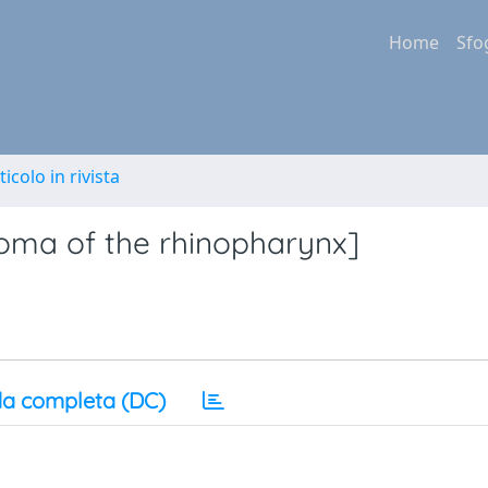
Home
Sfo
ticolo in rivista
roma of the rhinopharynx]
a completa (DC)