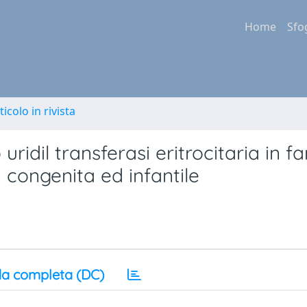
Home
Sfo
ticolo in rivista
 uridil transferasi eritrocitaria in f
 congenita ed infantile
a completa (DC)