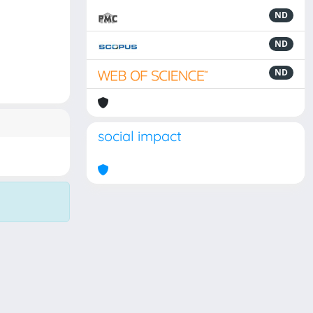
ND
ND
ND
social impact