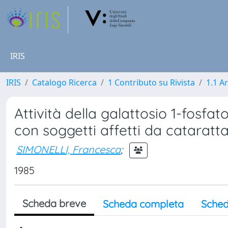
IRIS
IRIS
Catalogo Ricerca
1 Contributo su Rivista
1.1 Ar
Attività della galattosio 1-fosfato
con soggetti affetti da cataratta
SIMONELLI, Francesca
;
1985
Scheda breve
Scheda completa
Sched