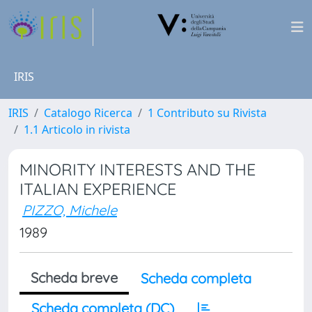
IRIS
IRIS
Catalogo Ricerca
1 Contributo su Rivista
1.1 Articolo in rivista
MINORITY INTERESTS AND THE
ITALIAN EXPERIENCE
PIZZO, Michele
1989
Scheda breve
Scheda completa
Scheda completa (DC)