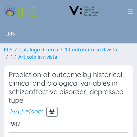
IRIS
IRIS
Catalogo Ricerca
1 Contributo su Rivista
1.1 Articolo in rivista
Prediction of outcome by historical,
clinical and biological variables in
schizoaffective disorder, depressed
type
MAJ, Mario
;
1987