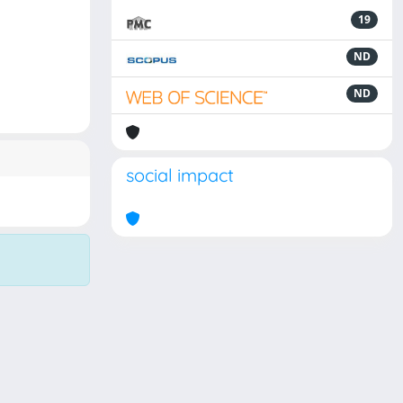
19
ND
ND
social impact