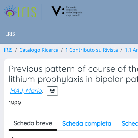
IRIS
IRIS
Catalogo Ricerca
1 Contributo su Rivista
1.1 Ar
Previous pattern of course of the
lithium prophylaxis in bipolar pa
MAJ, Mario
;
1989
Scheda breve
Scheda completa
Sched