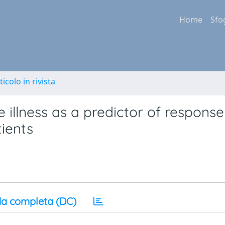
Home
Sfo
ticolo in rivista
 illness as a predictor of response
tients
a completa (DC)