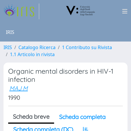
IRIS
IRIS
Catalogo Ricerca
1 Contributo su Rivista
1.1 Articolo in rivista
Organic mental disorders in HIV-1
infection
MAJ M
1990
Scheda breve
Scheda completa
Scheda completa (DC)