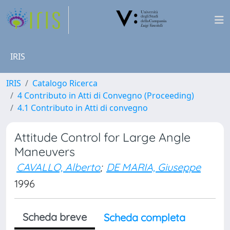
IRIS
IRIS
Catalogo Ricerca
4 Contributo in Atti di Convegno (Proceeding)
4.1 Contributo in Atti di convegno
Attitude Control for Large Angle
Maneuvers
CAVALLO, Alberto
;
DE MARIA, Giuseppe
1996
Scheda breve
Scheda completa