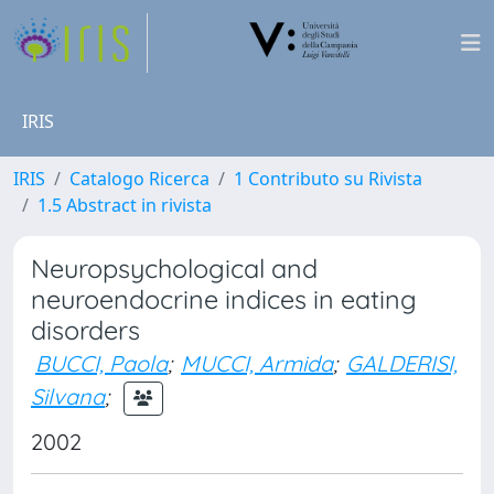
IRIS
IRIS
Catalogo Ricerca
1 Contributo su Rivista
1.5 Abstract in rivista
Neuropsychological and
neuroendocrine indices in eating
disorders
BUCCI, Paola
;
MUCCI, Armida
;
GALDERISI,
Silvana
;
2002