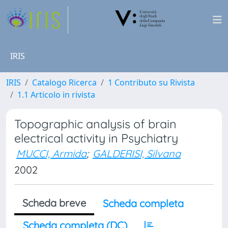
IRIS
IRIS
Catalogo Ricerca
1 Contributo su Rivista
1.1 Articolo in rivista
Topographic analysis of brain
electrical activity in Psychiatry
MUCCI, Armida
;
GALDERISI, Silvana
2002
Scheda breve
Scheda completa
Scheda completa (DC)