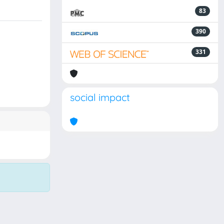
83
390
331
social impact