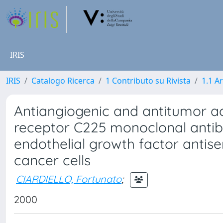
IRIS
IRIS
Catalogo Ricerca
1 Contributo su Rivista
1.1 Ar
Antiangiogenic and antitumor ac
receptor C225 monoclonal antib
endothelial growth factor antis
cancer cells
CIARDIELLO, Fortunato
;
2000