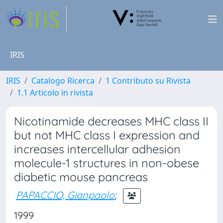
IRIS
IRIS
Catalogo Ricerca
1 Contributo su Rivista
1.1 Articolo in rivista
Nicotinamide decreases MHC class II
but not MHC class I expression and
increases intercellular adhesion
molecule-1 structures in non-obese
diabetic mouse pancreas
PAPACCIO, Gianpaolo
;
1999