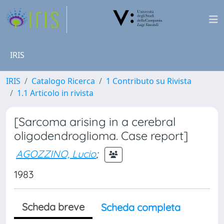
IRIS
IRIS
Catalogo Ricerca
1 Contributo su Rivista
1.1 Articolo in rivista
[Sarcoma arising in a cerebral
oligodendroglioma. Case report]
AGOZZINO, Lucio
;
1983
Scheda breve
Scheda completa