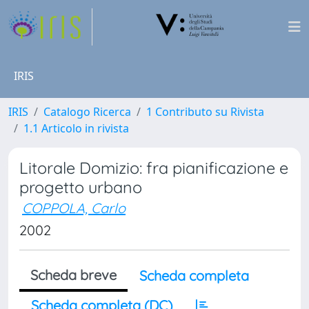
IRIS
IRIS
Catalogo Ricerca
1 Contributo su Rivista
1.1 Articolo in rivista
Litorale Domizio: fra pianificazione e
progetto urbano
COPPOLA, Carlo
2002
Scheda breve
Scheda completa
Scheda completa (DC)