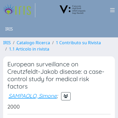
IRIS
IRIS
Catalogo Ricerca
1 Contributo su Rivista
1.1 Articolo in rivista
European surveillance on
Creutzfeldt-Jakob disease: a case-
control study for medical risk
factors
SAMPAOLO, Simone
;
2000