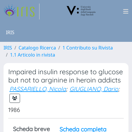
IRIS
IRIS
Catalogo Ricerca
1 Contributo su Rivista
1.1 Articolo in rivista
Impaired insulin response to glucose
but not to arginine in heroin addicts
PASSARIELLO, Nicola
;
GIUGLIANO, Dario
;
1986
Scheda breve
Scheda completa