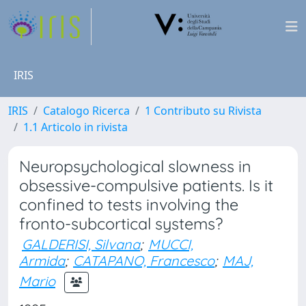
IRIS
IRIS
Catalogo Ricerca
1 Contributo su Rivista
1.1 Articolo in rivista
Neuropsychological slowness in
obsessive-compulsive patients. Is it
confined to tests involving the
fronto-subcortical systems?
GALDERISI, Silvana
;
MUCCI,
Armida
;
CATAPANO, Francesco
;
MAJ,
Mario