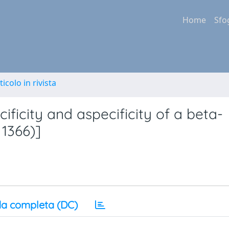
Home
Sfo
ticolo in rivista
ificity and aspecificity of a beta-
 1366)]
a completa (DC)