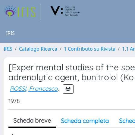
IRIS
IRIS
Catalogo Ricerca
1 Contributo su Rivista
1.1 Ar
[Experimental studies of the spec
adrenolytic agent, bunitrolol (Ko
ROSSI, Francesco
;
1978
Scheda breve
Scheda completa
Sched