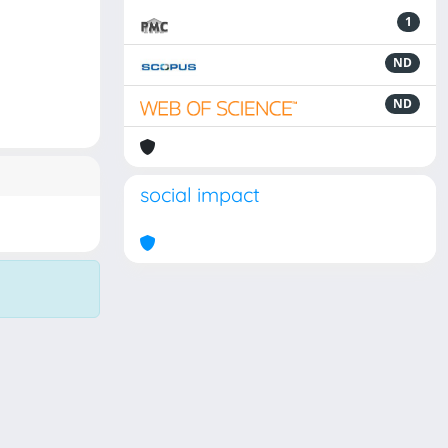
1
ND
ND
social impact