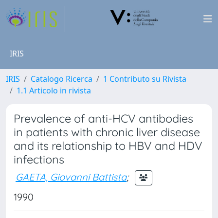
IRIS
IRIS
Catalogo Ricerca
1 Contributo su Rivista
1.1 Articolo in rivista
Prevalence of anti-HCV antibodies
in patients with chronic liver disease
and its relationship to HBV and HDV
infections
GAETA, Giovanni Battista
;
1990