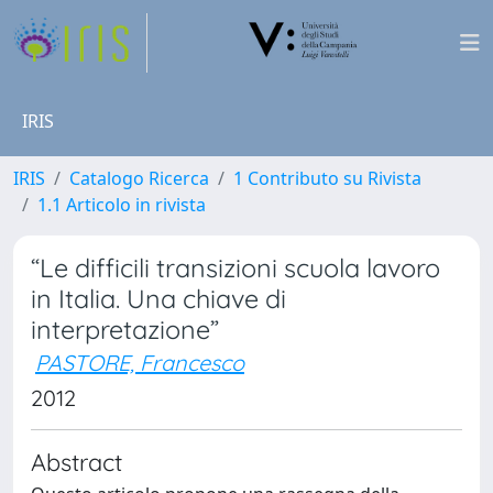
IRIS
IRIS
Catalogo Ricerca
1 Contributo su Rivista
1.1 Articolo in rivista
“Le difficili transizioni scuola lavoro
in Italia. Una chiave di
interpretazione”
PASTORE, Francesco
2012
Abstract