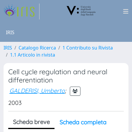
IRIS
IRIS
Catalogo Ricerca
1 Contributo su Rivista
1.1 Articolo in rivista
Cell cycle regulation and neural
differentiation
GALDERISI, Umberto
;
2003
Scheda breve
Scheda completa