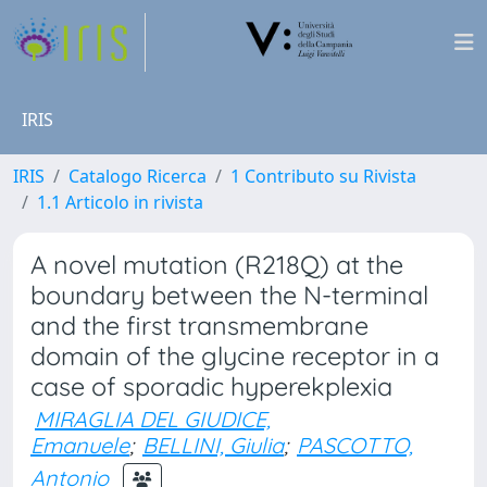
IRIS
IRIS
Catalogo Ricerca
1 Contributo su Rivista
1.1 Articolo in rivista
A novel mutation (R218Q) at the
boundary between the N-terminal
and the first transmembrane
domain of the glycine receptor in a
case of sporadic hyperekplexia
MIRAGLIA DEL GIUDICE,
Emanuele
;
BELLINI, Giulia
;
PASCOTTO,
Antonio