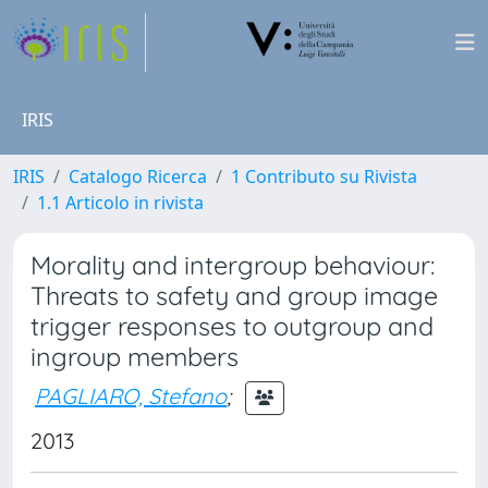
IRIS
IRIS
Catalogo Ricerca
1 Contributo su Rivista
1.1 Articolo in rivista
Morality and intergroup behaviour:
Threats to safety and group image
trigger responses to outgroup and
ingroup members
PAGLIARO, Stefano
;
2013