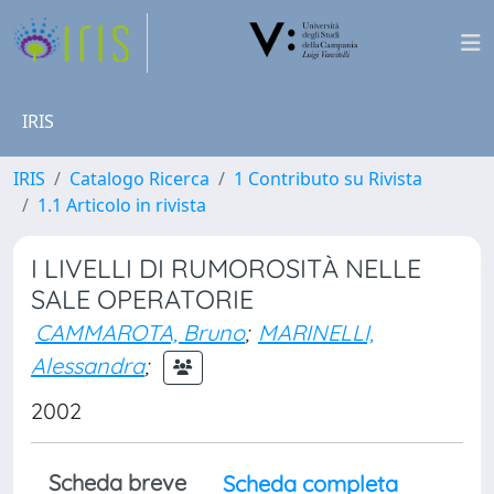
IRIS
IRIS
Catalogo Ricerca
1 Contributo su Rivista
1.1 Articolo in rivista
I LIVELLI DI RUMOROSITÀ NELLE
SALE OPERATORIE
CAMMAROTA, Bruno
;
MARINELLI,
Alessandra
;
2002
Scheda breve
Scheda completa