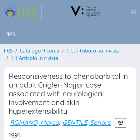
IRIS
IRIS
Catalogo Ricerca
1 Contributo su Rivista
1.1 Articolo in rivista
Responsiveness to phenobarbital in
an adult Crigler-Najjar case
associated with neurological
involvement and skin
hyperextensibility
ROMANO, Marco
;
GENTILE, Sandro
1991