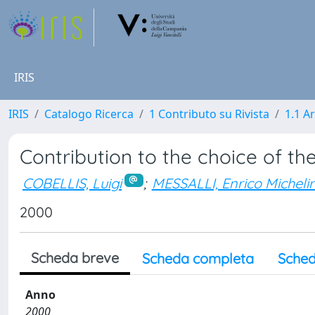
IRIS
IRIS
Catalogo Ricerca
1 Contributo su Rivista
1.1 Ar
Contribution to the choice of t
COBELLIS, Luigi
;
MESSALLI, Enrico Micheli
2000
Scheda breve
Scheda completa
Sched
Anno
2000