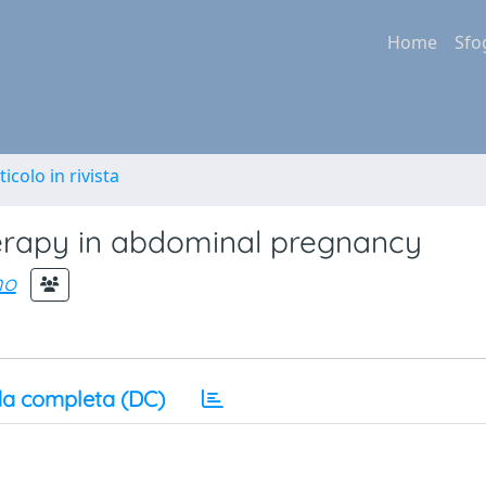
Home
Sfo
ticolo in rivista
herapy in abdominal pregnancy
no
a completa (DC)