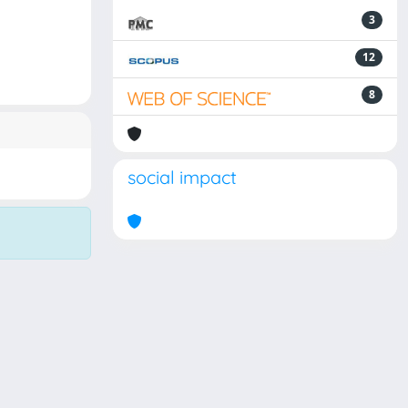
3
12
8
social impact