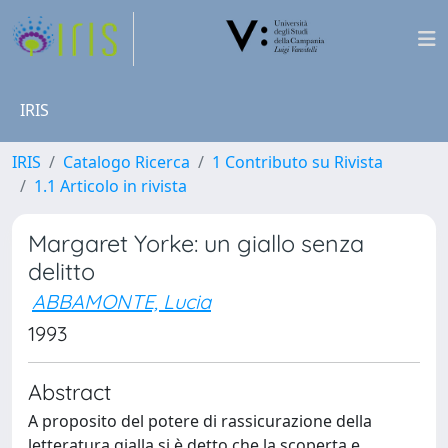
IRIS
IRIS
Catalogo Ricerca
1 Contributo su Rivista
1.1 Articolo in rivista
Margaret Yorke: un giallo senza
delitto
ABBAMONTE, Lucia
1993
Abstract
A proposito del potere di rassicurazione della
letteratura gialla si è detto che la scoperta e