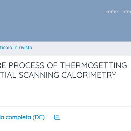
Home
Sfo
ticolo in rivista
RE PROCESS OF THERMOSETTING
NTIAL SCANNING CALORIMETRY
a completa (DC)