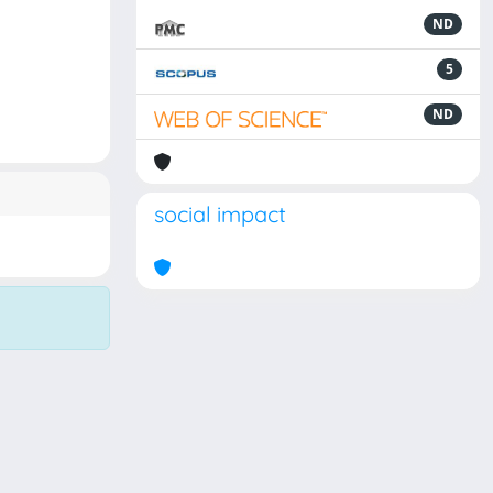
ND
5
ND
social impact