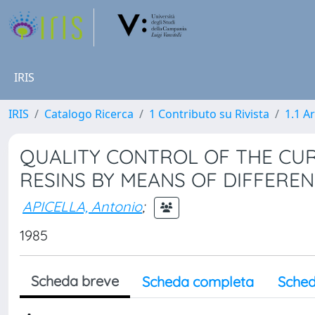
IRIS
IRIS
Catalogo Ricerca
1 Contributo su Rivista
1.1 Ar
QUALITY CONTROL OF THE CU
RESINS BY MEANS OF DIFFERE
APICELLA, Antonio
;
1985
Scheda breve
Scheda completa
Sched