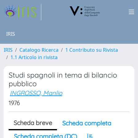
IRIS
IRIS
Catalogo Ricerca
1 Contributo su Rivista
1.1 Articolo in rivista
Studi spagnoli in tema di bilancio
pubblico
INGROSSO, Manlio
1976
Scheda breve
Scheda completa
Scheda completa (DC)