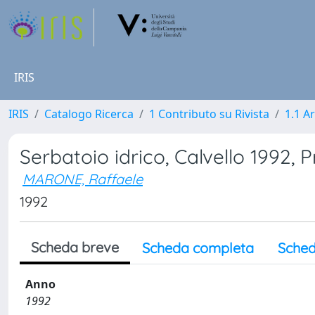
IRIS
IRIS
Catalogo Ricerca
1 Contributo su Rivista
1.1 Ar
Serbatoio idrico, Calvello 1992, P
MARONE, Raffaele
1992
Scheda breve
Scheda completa
Sched
Anno
1992