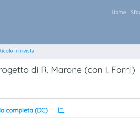
Home
Sfo
ticolo in rivista
rogetto di R. Marone (con I. Forni)
a completa (DC)