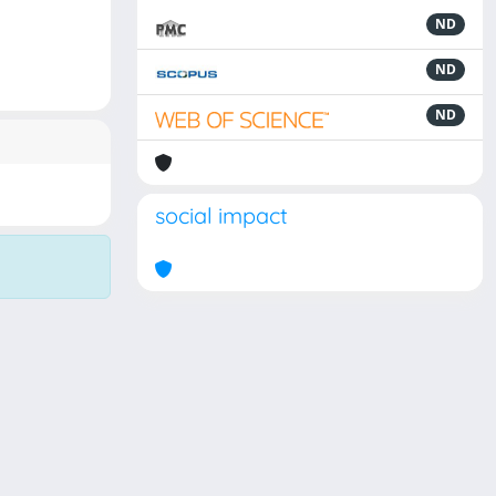
ND
ND
ND
social impact