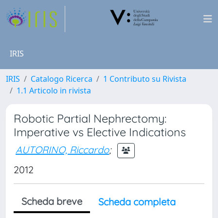
IRIS
IRIS
Catalogo Ricerca
1 Contributo su Rivista
1.1 Articolo in rivista
Robotic Partial Nephrectomy:
Imperative vs Elective Indications
AUTORINO, Riccardo
;
2012
Scheda breve
Scheda completa