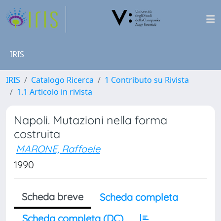
IRIS
IRIS
Catalogo Ricerca
1 Contributo su Rivista
1.1 Articolo in rivista
Napoli. Mutazioni nella forma
costruita
MARONE, Raffaele
1990
Scheda breve
Scheda completa
Scheda completa (DC)