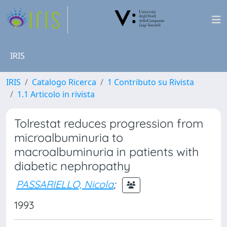
IRIS
IRIS
Catalogo Ricerca
1 Contributo su Rivista
1.1 Articolo in rivista
Tolrestat reduces progression from
microalbuminuria to
macroalbuminuria in patients with
diabetic nephropathy
PASSARIELLO, Nicola
;
1993