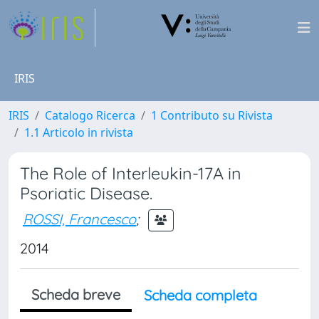
IRIS
IRIS
Catalogo Ricerca
1 Contributo su Rivista
1.1 Articolo in rivista
The Role of Interleukin-17A in
Psoriatic Disease.
ROSSI, Francesco
;
2014
Scheda breve
Scheda completa