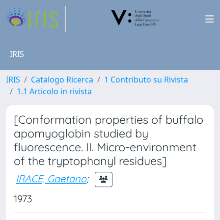
IRIS
IRIS
Catalogo Ricerca
1 Contributo su Rivista
1.1 Articolo in rivista
[Conformation properties of buffalo
apomyoglobin studied by
fluorescence. II. Micro-environment
of the tryptophanyl residues]
IRACE, Gaetano
;
1973