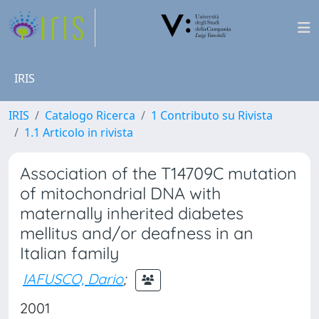
IRIS
IRIS
Catalogo Ricerca
1 Contributo su Rivista
1.1 Articolo in rivista
Association of the T14709C mutation
of mitochondrial DNA with
maternally inherited diabetes
mellitus and/or deafness in an
Italian family
IAFUSCO, Dario
;
2001