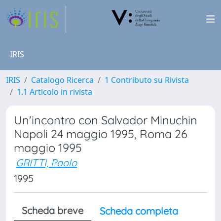
IRIS
IRIS
Catalogo Ricerca
1 Contributo su Rivista
1.1 Articolo in rivista
Un'incontro con Salvador Minuchin
Napoli 24 maggio 1995, Roma 26
maggio 1995
GRITTI, Paolo
1995
Scheda breve
Scheda completa