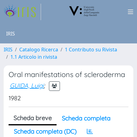
IRIS
IRIS
Catalogo Ricerca
1 Contributo su Rivista
1.1 Articolo in rivista
Oral manifestations of scleroderma
GUIDA, Luigi
;
1982
Scheda breve
Scheda completa
Scheda completa (DC)