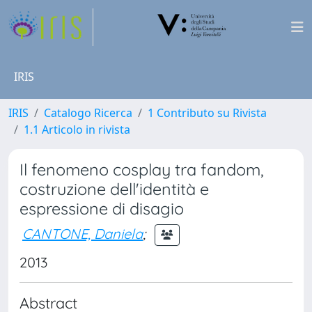
IRIS
IRIS
Catalogo Ricerca
1 Contributo su Rivista
1.1 Articolo in rivista
Il fenomeno cosplay tra fandom,
costruzione dell'identità e
espressione di disagio
CANTONE, Daniela
;
2013
Abstract