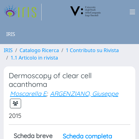
IRIS
IRIS
Catalogo Ricerca
1 Contributo su Rivista
1.1 Articolo in rivista
Dermoscopy of clear cell
acanthoma
Moscarella E
;
ARGENZIANO, Giuseppe
2015
Scheda breve
Scheda completa