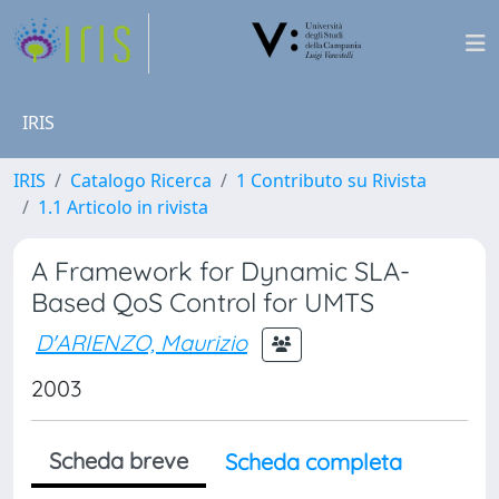
IRIS
IRIS
Catalogo Ricerca
1 Contributo su Rivista
1.1 Articolo in rivista
A Framework for Dynamic SLA-
Based QoS Control for UMTS
D'ARIENZO, Maurizio
2003
Scheda breve
Scheda completa