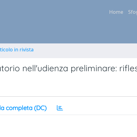
Home
Sfo
ticolo in rivista
torio nell'udienza preliminare: rifle
a completa (DC)