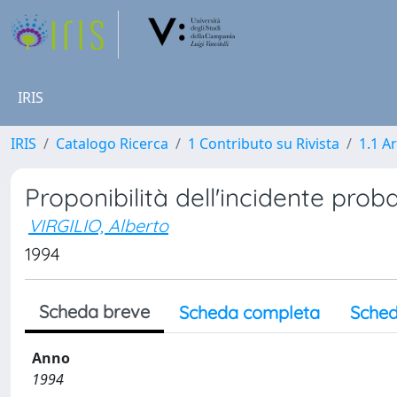
IRIS
IRIS
Catalogo Ricerca
1 Contributo su Rivista
1.1 Ar
Proponibilità dell'incidente proba
VIRGILIO, Alberto
1994
Scheda breve
Scheda completa
Sched
Anno
1994