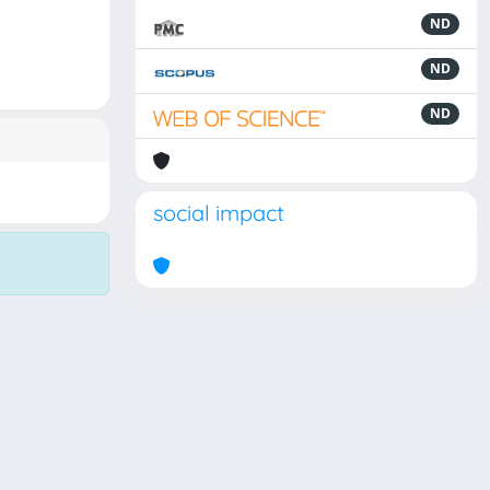
ND
ND
ND
social impact