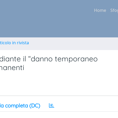
Home
Sfo
ticolo in rivista
diante il “danno temporaneo
manenti
a completa (DC)