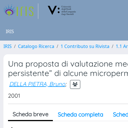
IRIS
IRIS
Catalogo Ricerca
1 Contributo su Rivista
1.1 Ar
Una proposta di valutazione me
persistente” di alcune microper
DELLA PIETRA, Bruno
;
2001
Scheda breve
Scheda completa
Sched