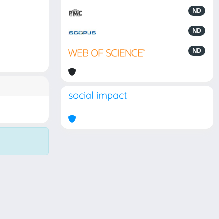
ND
ND
ND
social impact