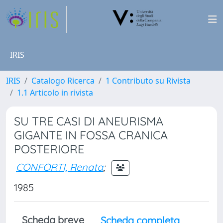
IRIS
IRIS
Catalogo Ricerca
1 Contributo su Rivista
1.1 Articolo in rivista
SU TRE CASI DI ANEURISMA
GIGANTE IN FOSSA CRANICA
POSTERIORE
CONFORTI, Renata
;
1985
Scheda breve
Scheda completa