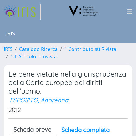
IRIS
IRIS
Catalogo Ricerca
1 Contributo su Rivista
1.1 Articolo in rivista
Le pene vietate nella giurisprudenza
della Corte europea dei diritti
dell'uomo.
ESPOSITO, Andreana
2012
Scheda breve
Scheda completa