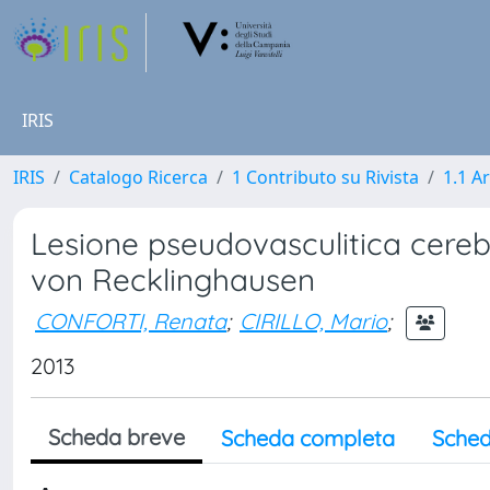
IRIS
IRIS
Catalogo Ricerca
1 Contributo su Rivista
1.1 Ar
Lesione pseudovasculitica cereb
von Recklinghausen
CONFORTI, Renata
;
CIRILLO, Mario
;
2013
Scheda breve
Scheda completa
Sched