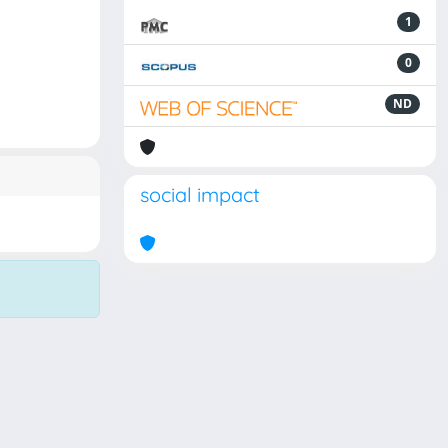
1
0
ND
social impact