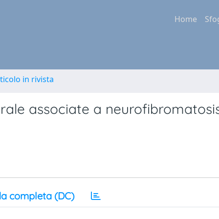
Home
Sfo
ticolo in rivista
rale associate a neurofibromatosis
a completa (DC)