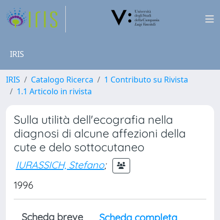
IRIS
IRIS
Catalogo Ricerca
1 Contributo su Rivista
1.1 Articolo in rivista
Sulla utilità dell'ecografia nella
diagnosi di alcune affezioni della
cute e delo sottocutaneo
IURASSICH, Stefano
;
1996
Scheda breve
Scheda completa