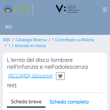
IRIS
IRIS
Catalogo Ricerca
1 Contributo su Rivista
1.1 Articolo in rivista
L'ernia del disco lombare
nell'infanzia e nell'adolescenza
RICCARDI, Giovanni
;
1993
Scheda breve
Scheda completa